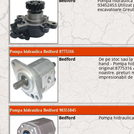
Bedford
Pompa hidraulica 
93452453.Utilizat
excavatoare.Greut
Pompa hidraulica Bedford 8775316
Bedford
De pe stoc sau l
hand - Pompa hid
original:8775316 A
noastre. preturi m
impresionabil de
Pompa hidraulica Bedford 98351845
Bedford
Pompa hidraulica