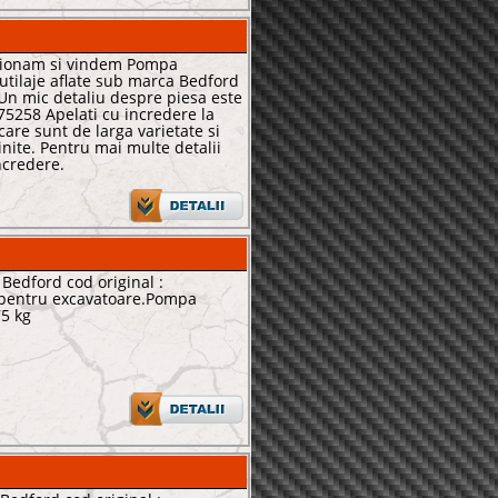
ionam si vindem Pompa
utilaje aflate sub marca Bedford
Un mic detaliu despre piesa este
75258 Apelati cu incredere la
 care sunt de larga varietate si
inite. Pentru mai multe detalii
ncredere.
Bedford cod original :
t pentru excavatoare.Pompa
75 kg