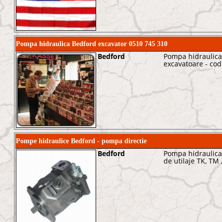
Pompa hidraulica Bedford excavator 0510 745 310
Bedford
Pompa hidraulica
excavatoare - co
Pompe hidraulice Bedford - pompa directie
Bedford
Pompa hidraulica 
de utilaje TK, TM ,