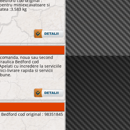
Bedford cod original :
 pentru miniexcavatoare si
atea :3.583 kg
a comanda, noua sau second
raulica Bedford cod
pelati cu incredere la serviciile
ici-livrare rapida si servicii
 bune.
 Bedford cod original : 98351845