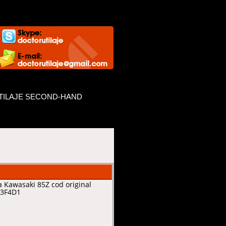
TILAJE SECOND-HAND
 Kawasaki 85Z cod original
 3F4D1