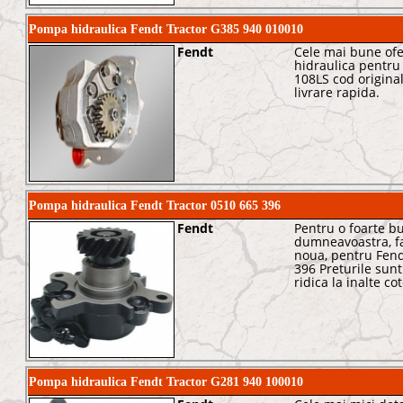
Pompa hidraulica Fendt Tractor G385 940 010010
Fendt
Cele mai bune of
hidraulica pentru
108LS cod origina
livrare rapida.
Pompa hidraulica Fendt Tractor 0510 665 396
Fendt
Pentru o foarte bu
dumneavoastra, f
noua, pentru Fend
396 Preturile sunt 
ridica la inalte cot
Pompa hidraulica Fendt Tractor G281 940 100010