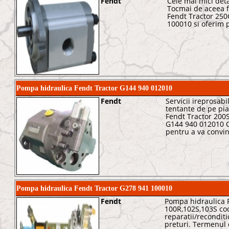
Fendt
Cele mai mici deta
Tocmai de aceea f
Fendt Tractor 250
100010 si oferim p
Pompa hidraulica Fendt Tractor G144 940 012010
Fendt
Servicii ireprosabi
tentante de pe pi
Fendt Tractor 200S
G144 940 012010 Co
pentru a va convin
Pompa hidraulica Fendt Tractor G278 941 100010
Fendt
Pompa hidraulica 
100R,102S,103S co
reparatii/reconditi
preturi. Termenul 