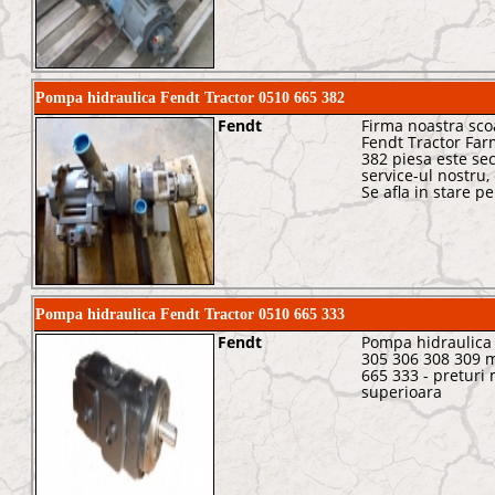
Pompa hidraulica Fendt Tractor 0510 665 382
Fendt
Firma noastra sco
Fendt Tractor Far
382 piesa este sec
service-ul nostru,
Se afla in stare p
Pompa hidraulica Fendt Tractor 0510 665 333
Fendt
Pompa hidraulica
305 306 308 309 m
665 333 - preturi m
superioara