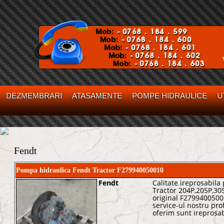
DEZMEMBRARI
ATASAMENTE
POMPE HIDRAULICE
U
Fendt
Pompa hidraulica Fendt Tractor F279940050010
Fendt
Calitate ireprosabil
Tractor 204P,205P,30
original F2799400500
service-ul nostru prof
oferim sunt ireprosab