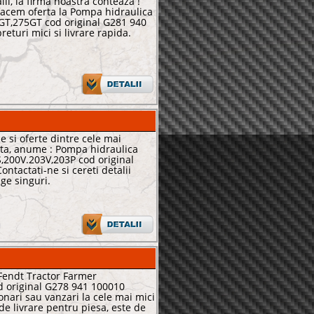
lii, la firma noastra conteaza !
acem oferta la Pompa hidraulica
GT,275GT cod original G281 940
returi mici si livrare rapida.
le si oferte dintre cele mai
ata, anume : Pompa hidraulica
,200V.203V,203P cod original
ntactati-ne si cereti detalii
ge singuri.
Fendt Tractor Farmer
d original G278 941 100010
onari sau vanzari la cele mai mici
de livrare pentru piesa, este de