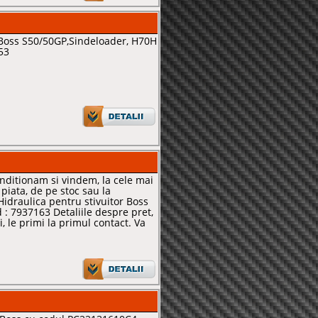
Boss S50/50GP,Sindeloader, H70H
53
ditionam si vindem, la cele mai
 piata, de pe stoc sau la
draulica pentru stivuitor Boss
d : 7937163 Detaliile despre pret,
, le primi la primul contact. Va