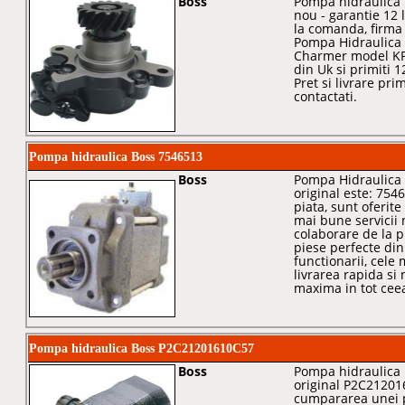
Boss
Pompa hidraulica 
nou - garantie 12 
la comanda, firma
Pompa Hidraulica 
Charmer model KP
din Uk si primiti 1
Pret si livrare pr
contactati.
Pompa hidraulica Boss 7546513
Boss
Pompa Hidraulica p
original este: 754
piata, sunt oferite
mai bune servicii 
colaborare de la p
piese perfecte din
functionarii, cele 
livrarea rapida si 
maxima in tot cee
Pompa hidraulica Boss P2C21201610C57
Boss
Pompa hidraulica
original P2C21201
cumpararea unei p