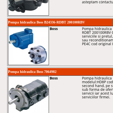
asteptam contactu
Pompa hidraulica Boss B24336-RDBT 200100RBV
Boss
Pompa hidraulica 
RDBT 200100RBV Ce
serviciile si pretu
sau reconditiona
PE4C cod origina
Pompa hidraulica Boss 7064982
Boss
Pompa hidraulica 
modelul:HD8P codu
second hand, pe s
sub forma de ofer
servicii iar acest 
serviciilor firmei.