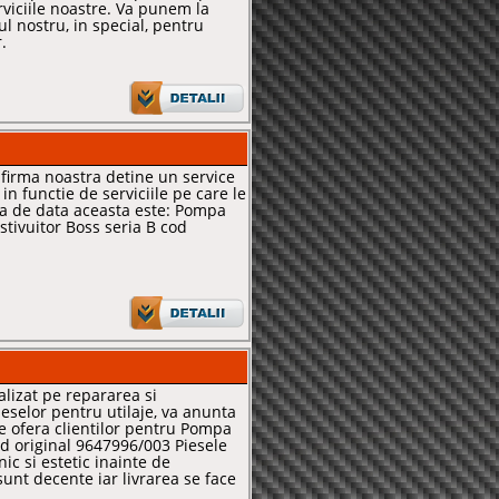
rviciile noastre. Va punem la
ul nostru, in special, pentru
.
a firma noastra detine un service
in functie de serviciile pe care le
ta de data aceasta este: Pompa
stivuitor Boss seria B cod
alizat pe repararea si
eselor pentru utilaje, va anunta
 le ofera clientilor pentru Pompa
d original 9647996/003 Piesele
nic si estetic inainte de
sunt decente iar livrarea se face