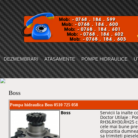
DEZMEMBRARI
ATASAMENTE
POMPE HIDRAULICE
U
Boss
Pompa hidraulica Boss 0510 725 058
Boss
Servicii la inalte 
Doctor Utilaje : P
RH36,RH30,RH25 co
cele mai bune pre
dispozitia dumnea
sa trimiteti piesel