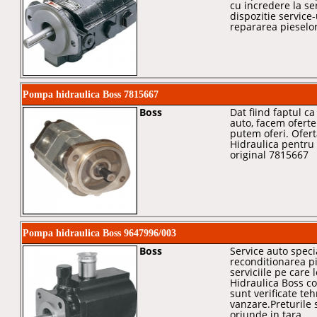
cu incredere la se
dispozitie service-
repararea pieselor
Pompa hidraulica Boss 7815667
Boss
Dat fiind faptul c
auto, facem oferte 
putem oferi. Ofer
Hidraulica pentru 
original 7815667
Pompa hidraulica Boss 9647996/003
Boss
Service auto speci
reconditionarea pi
serviciile pe care
Hidraulica Boss co
sunt verificate teh
vanzare.Preturile 
oriunde in tara.