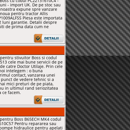
Boss cu codul PC22131610C4 -
luni - import UK. De pe stoc sau
 noastra expune spre vanzare
noua pentru tractor Allis
1009ALFSS Piesa este importata
2 luni garantie. Detalii despre
imiti de prima data cum ne
entru stivuitor Boss si codul
6513 cele mai bune servicii de pe
 de catre Doctor Utilaje. Prin cele
noi intelegem : o buna
rimul contact, vanzarea unei
 punct de vedere tehnic si a
mai mici preturi de pe piata,
nu in ultimul rand seriozitatea
a ce facem.
 pentru Boss B65ECH MK4 codul
610C57 Pentru repararea sau
ompe hidraulice pentru apelati