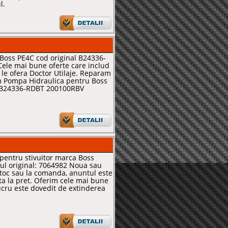
l.
Boss PE4C cod original B24336-
le mai bune oferte care includ
l, le ofera Doctor Utilaje. Reparam
m Pompa Hidraulica pentru Boss
l B24336-RDBT 200100RBV
pentru stivuitor marca Boss
l original: 7064982 Noua sau
toc sau la comanda, anuntul este
ta la pret. Oferim cele mai bune
lucru este dovedit de extinderea