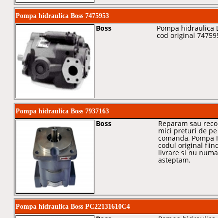
Pompa hidraulica Boss 7475953
Boss
Pompa hidraulica 
cod original 74759
Pompa hidraulica Boss 7937163
Boss
Reparam sau recon
mici preturi de pe
comanda, Pompa Hi
codul original fiin
livrare si nu numai
asteptam.
Pompa hidraulica Boss PC22131610C4