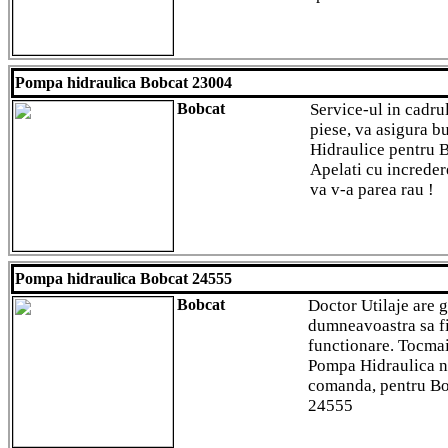
Pompa hidraulica Bobcat 23004
Bobcat
Service-ul in cadru
piese, va asigura b
Hidraulice pentru 
Apelati cu incredere
va v-a parea rau !
Pompa hidraulica Bobcat 24555
Bobcat
Doctor Utilaje are gr
dumneavoastra sa fi
functionare. Tocmai
Pompa Hidraulica no
comanda, pentru Bob
24555