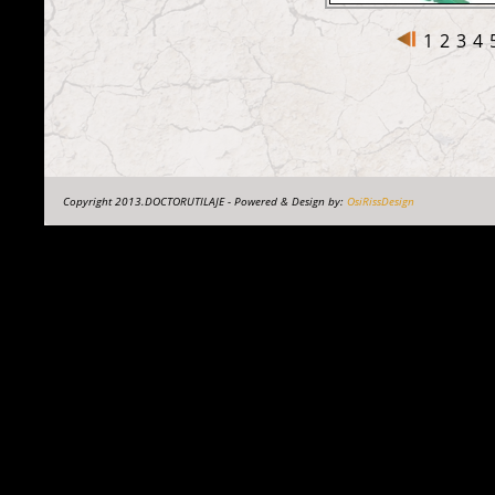
1
2
3
4
Copyright 2013.DOCTORUTILAJE - Powered & Design by:
OsiRissDesign