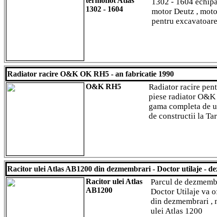
termoflot Atlas
1302 - 1604 echipa
1302 - 1604
motor Deutz , mot
pentru excavatoare
Radiator racire O&K OK RH5 - an fabricatie 1990
O&K RH5
Radiator racire pen
piese radiator O&K
gama completa de ut
de constructii la T
Racitor ulei Atlas AB1200 din dezmembrari - Doctor utilaje - de
Racitor ulei Atlas
Parcul de dezmembra
AB1200
Doctor Utilaje va o
din dezmembrari , m
ulei Atlas 1200