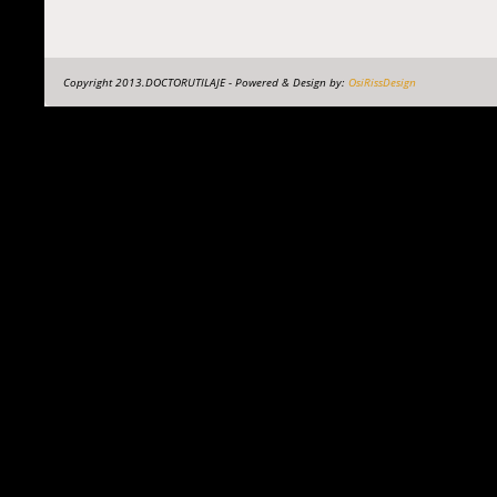
Copyright 2013.DOCTORUTILAJE - Powered & Design by:
OsiRissDesign