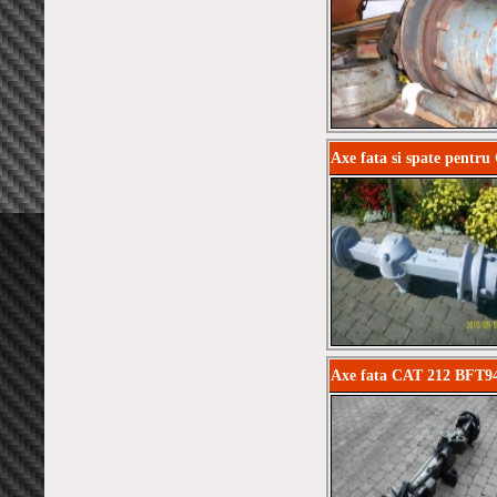
Axe fata si spate pentr
Axe fata CAT 212 BFT94 