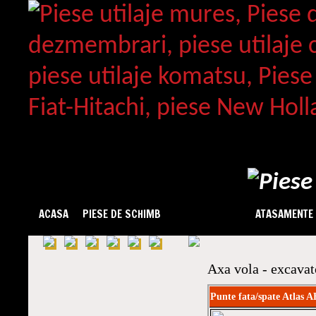
ACASA
PIESE DE SCHIMB
DEZMEMBRARI
ATASAMENTE
Axa vola - excavat
Punte fata/spate Atlas 