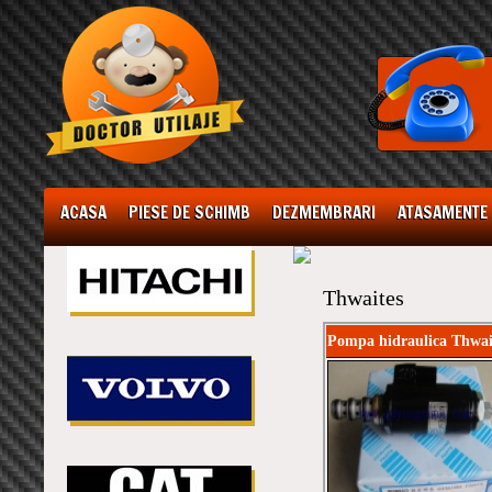
ACASA
PIESE DE SCHIMB
DEZMEMBRARI
ATASAMENTE
Thwaites
Pompa hidraulica Thwai