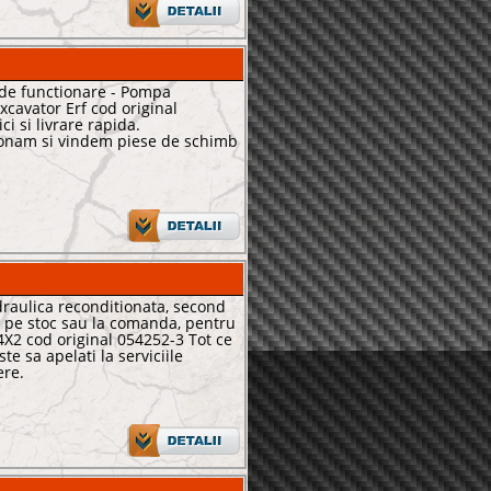
 de functionare - Pompa
xcavator Erf cod original
i si livrare rapida.
onam si vindem piese de schimb
aulica reconditionata, second
 pe stoc sau la comanda, pentru
4X2 cod original 054252-3 Tot ce
ste sa apelati la serviciile
ere.