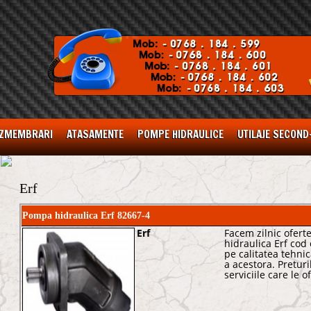
ZMEMBRARI
ATASAMENTE
POMPE HIDRAULICE
UTILAJE SECOND
Erf
Pompa hidraulica Erf 82667-4
Erf
Facem zilnic ofer
hidraulica Erf cod
pe calitatea tehnic
a acestora. Pretur
serviciile care le o