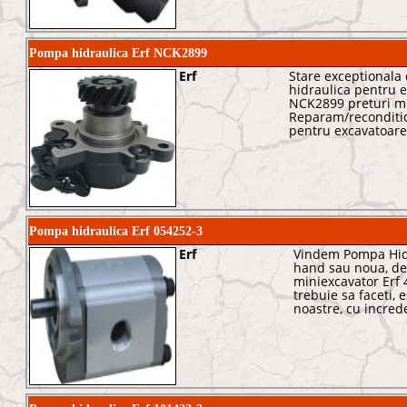
Pompa hidraulica Erf NCK2899
Erf
Stare exceptionala
hidraulica pentru e
NCK2899 preturi mic
Reparam/reconditi
pentru excavatoare
Pompa hidraulica Erf 054252-3
Erf
Vindem Pompa Hidr
hand sau noua, de
miniexcavator Erf 
trebuie sa faceti, e
noastre, cu incred