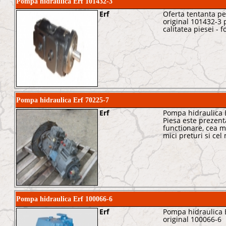
Pompa hidraulica Erf 101432-3
Erf
Oferta tentanta p
original 101432-3 p
calitatea piesei - 
Pompa hidraulica Erf 70225-7
Erf
Pompa hidraulica E
Piesa este prezent
functionare, cea m
mici preturi si cel
Pompa hidraulica Erf 100066-6
Erf
Pompa hidraulica E
original 100066-6