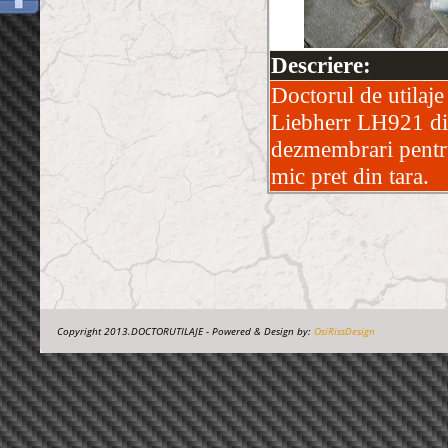
Descriere:
Doctorul de utilaje
Liebherr LH921 di
dezmembrari pentru
mic pret din tara.
Copyright 2013.DOCTORUTILAJE - Powered & Design by:
OsiRissDesign