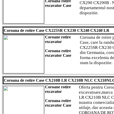
Coroana rotire
CX290 CX290B . Nu 
excavator Case
departamentul nostr
dispozitie.
Coroana de rotire Case CX225SR CX230 CX240 CX240 LR
Coroane rotire
Coroana de rotire 
excavator
Case, care la rand
CX225SR CX230 C
Coroana rotire
din Germania, coroa
excavator Case
forma excelenta de 
stam la dispozitie.
Coroana de rotire Case CX210B LR CX210B NLC CX210NL
Coroane rotire
Oferta pentru Coroa
excavator
excavatoare,marc
LR CX210B NLC C
Coroana rotire
noastra comerciali
excavator Case
utilaje, dar aceasta
COROANA DE ROTI