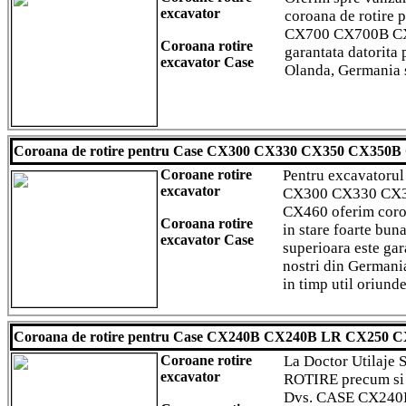
excavator
coroana de rotire
CX700 CX700B CX7
Coroana rotire
garantata datorita 
excavator Case
Olanda, Germania si
Coroana de rotire pentru Case CX300 CX330 CX350 CX350
Coroane rotire
Pentru excavatoru
excavator
CX300 CX330 CX
CX460 oferim coroa
Coroana rotire
in stare foarte bun
excavator Case
superioara este gar
nostri din Germani
in timp util oriunde
Coroana de rotire pentru Case CX240B CX240B LR CX250 
Coroane rotire
La Doctor Utilaj
excavator
ROTIRE precum si a
Dvs. CASE CX240