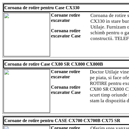
Coroana de rotire pentru Case CX330
Coroane rotire
Coroana de rotire 
excavator
CX330 in stare bun
Utilaje. Furnizam 
Coroana rotire
schimb pentru o ga
excavator Case
constructii. TELE
Coroana de rotire Case CX80 SR CX800 CX800B
Coroane rotire
Doctor Utilaje vine
excavator
pe piata, si face 
ROTIRE pentru ex
Coroana rotire
CX80 SR CX800 CX8
excavator Case
scurt timp oriunde i
stam la dispozitia
Coroane de rotire pentru CASE CX700 CX700B CX75 SR
Coroane rotire
Oferim spre vanzar