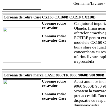
Germania/Livrare -
Coroana de rotire Case CX160 CX160B CX210 CX210B
Coroane rotire
Cu ajutorul import
excavator
Olanda, firma noas
ofertelor atracti
Coroana rotire
ROTIRE pentru exc
excavator Case
modelele CX160 
buna stare de funct
concordanta cu rest
oferim. livrare-rap
ireprosabila
Coroana de rotire marca CASE 9050TK 9060 9060B 980 980B
Coroane rotire
Acest anunt se ind
excavator
9060 9060B 980 98
Scoatem la vanza
Coroana rotire
pret accesibil. Doct
excavator Case
dispozitie cu raspu
dumneavoastra.