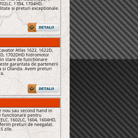
702LC, 1704, 1704HD,
tate si preturi exceptionale.
avator Atlas 1622, 1622D,
2D, 1702DHD hidromotor
in stare de functionare
 este garantata de partenerii
a si Olanda. Avem preturi
ra.
e nou sau second hand in
e functionare pentru
2ELC, 1602LC, 1604, 1604HD,
ferim preturi de neegalat.
5 zile.