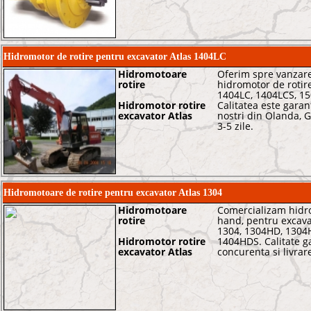
Hidromotor de rotire pentru excavator Atlas 1404LC
Hidromotoare
Oferim spre vanzare
rotire
hidromotor de rotir
1404LC, 1404LCS, 15
Hidromotor rotire
Calitatea este garan
excavator Atlas
nostri din Olanda, Ge
3-5 zile.
Hidromotoare de rotire pentru excavator Atlas 1304
Hidromotoare
Comercializam hidr
rotire
hand, pentru excava
1304, 1304HD, 1304
Hidromotor rotire
1404HDS. Calitate ga
excavator Atlas
concurenta si livrar