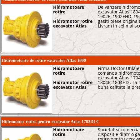
Hidromotoare
De vanzare hidromot
rotire
excavator Atlas 180
1902E, 1902EHD, 190
Hidromotor rotire
gasiti piese original
excavator Atlas
Livram in cel mai sc
Hidromotoare de rotire excavator Atlas 1800
Hidromotoare
Firma Doctor Utilaje
rotire
comanda hidromotoa
excavator Atlas 1704
Hidromotor rotire
1804E, 1804HD . La 
excavator Atlas
buna calitate la pre
Hidromotor rotire pentru excavator Atlas 1702DLC
Hidromotoare
Societatea comercia
rotire
dispozitie dintr-o g
rotire pentru excava