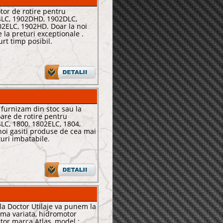
or de rotire pentru
4LC, 1902DHD, 1902DLC,
2ELC, 1902HD. Doar la noi
e la preturi exceptionale .
urt timp posibil.
 furnizam din stoc sau la
re de rotire pentru
LC, 1800, 1802ELC, 1804,
noi gasiti produse de cea mai
turi imbatabile.
la Doctor Utilaje va punem la
ama variata, hidromotor
tor marca Atlas, model :