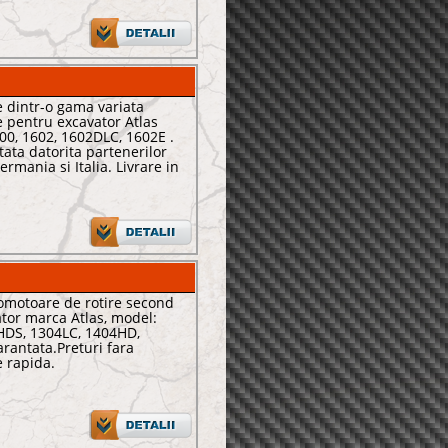
 dintr-o gama variata
e pentru excavator Atlas
00, 1602, 1602DLC, 1602E .
tata datorita partenerilor
rmania si Italia. Livrare in
omotoare de rotire second
tor marca Atlas, model:
HDS, 1304LC, 1404HD,
rantata.Preturi fara
e rapida.