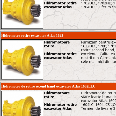
Hidromotor rotire
1702DLC, 1702HD, 1
excavator Atlas
1704HDS. Oferim cali
Hidromotor rotire excavator Atlas 1622
Hidromotoare
Furnizam pentru exc
rotire
1622DLC, 1700, 170
rotire second hand, 
Hidromotor rotire
excelenta. Calitatea
excavator Atlas
nostrii din Germani
cele mai mici din ta
Hidromotor de rotire second hand excavator Atlas 1602ELC
Hidromotoare
Hidromotor de rotir
rotire
stare foarte buna d
excavator Atlas 160
Hidromotor rotire
1604LC, 1604LCS . O
excavator Atlas
Termen de livrare 3-