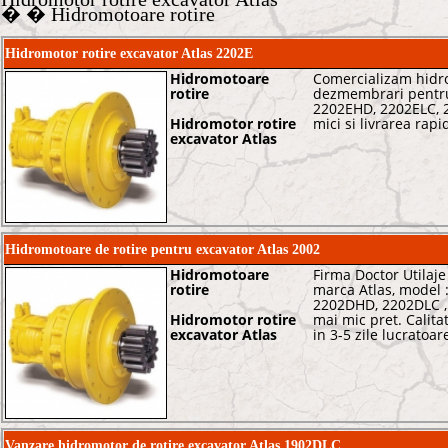
� � Hidromotoare rotire
Hidromotor rotire excavator Atlas 2202E
Hidromotoare
Comercializam hidro
rotire
dezmembrari pentru
2202EHD, 2202ELC, 
Hidromotor rotire
mici si livrarea rap
excavator Atlas
Hidromotoare de rotire pentru excavator Atlas 2002
Hidromotoare
Firma Doctor Utilaj
rotire
marca Atlas, model 
2202DHD, 2202DLC , 
Hidromotor rotire
mai mic pret. Calita
excavator Atlas
in 3-5 zile lucratoar
Vanzare hidromotor de rotire excavator Atlas 1902DLC