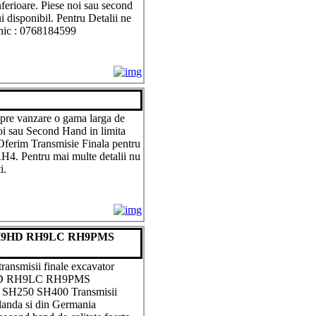
inferioare. Piese noi sau second
i disponibil. Pentru Detalii ne
fonic : 0768184599
spre vanzare o gama larga de
noi sau Second Hand in limita
 Oferim Transmisie Finala pentru
 Pentru mai multe detalii nu
i.
el RH9HD RH9LC RH9PMS
ransmisii finale excavator
D RH9LC RH9PMS
250 SH400 Transmisii
Olanda si din Germania