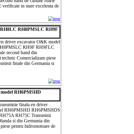
econd hand de calitate foarte
verificate in stare excelenta de
5C 3 RH8LC RH8PMSLC RH9F
en driver excavator O&K model
RH8PMSLC RH9F RH9FLC
ale second hand din
t technic Comercializam piese
smisii finale din Germania si
 O&K model RH6PMSHD
ansmisie finala en driver
odel RH6PMSHD RH6PMSHDS
H75A RH75C Transmisii
 Olanda si din Germania din
piese pentru hidromotoare de