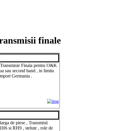
ansmisii finale
 Transmisie Finala pentru O&K
ua sau second hand , in limita
 import Germania .
arga de piese , Transmisii
6 si RH9 , stelute , role de