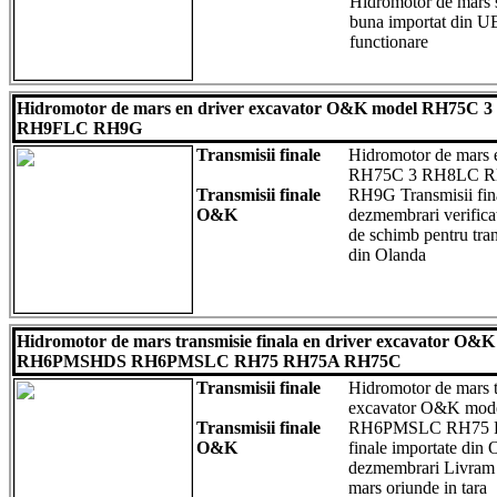
Hidromotor de mars s
buna importat din UE 
functionare
Hidromotor de mars en driver excavator O&K model RH7
RH9FLC RH9G
Transmisii finale
Hidromotor de mars 
RH75C 3 RH8LC 
Transmisii finale
RH9G Transmisii fin
O&K
dezmembrari verifica
de schimb pentru tran
din Olanda
Hidromotor de mars transmisie finala en driver excavator
RH6PMSHDS RH6PMSLC RH75 RH75A RH75C
Transmisii finale
Hidromotor de mars tr
excavator O&K m
Transmisii finale
RH6PMSLC RH75 R
O&K
finale importate din
dezmembrari Livram 
mars oriunde in tara