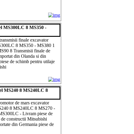
odel MS300LC 8 MS350 -
ransmisii finale excavator
MS300LC 8 MS350 - MS380 1
0 8 Transmisii finale de
importat din Olanda si din
ese de schimb pentru utilaje
ishi
odel MS240 8 MS240LC 8
dromotor de mars excavator
MS240 8 MS240LC 8 MS270 -
S300LC - Livram piese de
 de constructii Mitsubishi
portate din Germania piese de