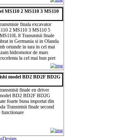
odel MS110 2 MS110 3 MS110
ransmisie finala excavator
S110 2 MS110 3 MS110 5
S110L 8 Transmisii finale
rat in Germania si in Olanda
b oriunde in tara in cel mai
izam hidromotor de mars
excelenta la cel mai bun pret
subishi model BD2 BD2F BD2G
ansmisii finale en driver
hi model BD2 BD2F BD2G
te foarte buna importat din
da Transmisii finale second
 functionare
ssDesign