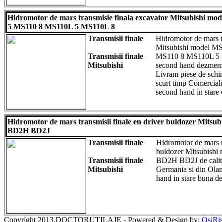
Hidromotor de mars transmisie finala excavator Mitsubishi m
5 MS110 8 MS110L 5 MS110L 8
Transmisii finale
Hidromotor de mars t
Mitsubishi model M
Transmisii finale
MS110 8 MS110L 5 M
Mitsubishi
second hand dezmemb
Livram piese de schim
scurt timp Comercial
second hand in stare 
Hidromotor de mars transmisii finale en driver buldozer Mit
BD2H BD2J
Transmisii finale
Hidromotor de mars tr
buldozer Mitsubis
Transmisii finale
BD2H BD2J de calita
Mitsubishi
Germania si din Olan
hand in stare buna de
Copyright 2013.DOCTORUTILAJE - Powered & Design by:
OsiRi