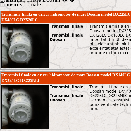
Transmisii finale
Transmisie finala en driver hidromotor de mars Doosan model DX2
DX480LC DX520LC
Transmisii finale
Transmisie finala en
Doosan model DX225
Transmisii finale
DX420LC DX480LC DX
Doosan
importat din UE dez
piesele sunt absolut 
excelentat atat esteti
oriunde in tara in ce
Transmisii finale en driver hidromotor de mars Doosan model DX14
DX225LC DX225NLC
Transmisii finale
Transmisii finale en
Doosan model DX140
Transmisii finale
DX225LC DX225NLC im
Doosan
Germania Transmisii f
buna verificate techn
buna