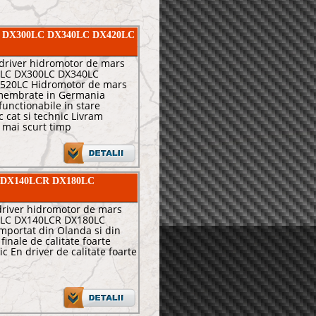
25LC DX300LC DX340LC DX420LC
 driver hidromotor de mars
LC DX300LC DX340LC
520LC Hidromotor de mars
membrate in Germania
functionabile in stare
c cat si technic Livram
l mai scurt timp
0LC DX140LCR DX180LC
 driver hidromotor de mars
LC DX140LCR DX180LC
portat din Olanda si din
inale de calitate foarte
ic En driver de calitate foarte