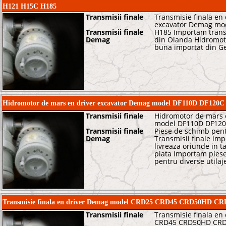
H121 H15C H185
Transmisii finale
Transmisie finala en
excavator Demag mo
Transmisii finale
H185 Importam transm
Demag
din Olanda Hidromoto
buna importat din G
Hidromotor de mars en driver excavator Demag model DF110D DF12
Transmisii finale
Hidromotor de mars 
model DF110D DF120
Transmisii finale
Piese de schimb pentr
Demag
Transmisii finale imp
livreaza oriunde in t
piata Importam piese
pentru diverse utilaj
Transmisie finala en driver Demag model CRD25 CRD45 CRD50HD 
Transmisii finale
Transmisie finala e
CRD45 CRD50HD CRD6