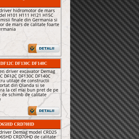
 driver hidromotor de mars
del H101 H111 H121 H15C
isii finale din Germania si
r de mars de calitate foarte
ermania
0C DF12C DF130C DF140C
en driver excavator Demag
C DF12C DF130C DF140C
u utilaje de constructii
ortat din Olanda si se
ara la cel mai bun pret de pe
 de schimb de calitate
e
CRD65HD CRD70HD
n driver Demag model CRD25
5HD CRD70HD de calitate