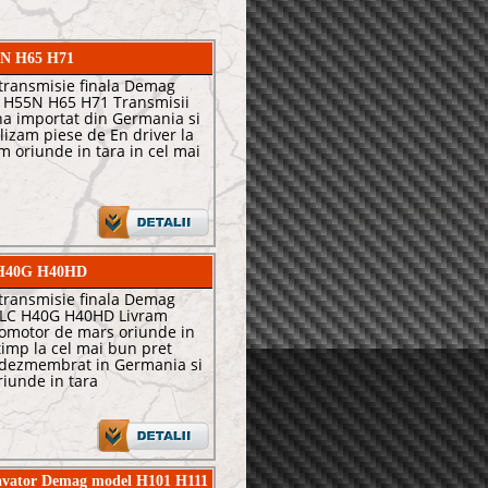
5N H65 H71
transmisie finala Demag
 H55N H65 H71 Transmisii
una importat din Germania si
izam piese de En driver la
m oriunde in tara in cel mai
C H40G H40HD
transmisie finala Demag
LC H40G H40HD Livram
dromotor de mars oriunde in
 timp la cel mai bun pret
dezmembrat in Germania si
riunde in tara
xcavator Demag model H101 H111