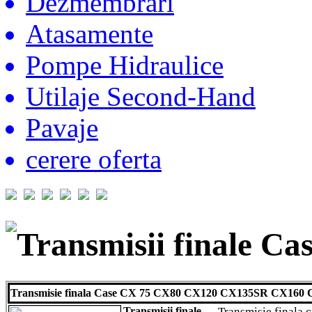
Dezmembrari
Atasamente
Pompe Hidraulice
Utilaje Second-Hand
Pavaje
cerere oferta
Transmisii finale Ca
Transmisie finala Case CX 75 CX80 CX120 CX135SR CX160
Transmisii finale
Transmisie finala 