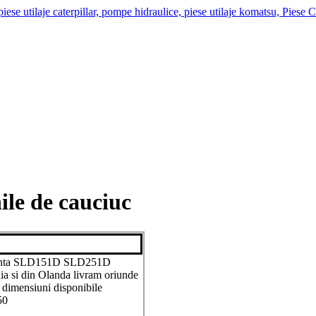
le de cauciuc
Hanta SLD151D SLD251D
ia si din Olanda livram oriunde
a dimensiuni disponibile
50