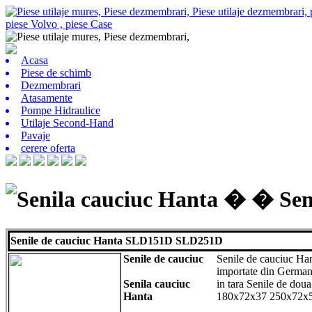
Acasa
Piese de schimb
Dezmembrari
Atasamente
Pompe Hidraulice
Utilaje Second-Hand
Pavaje
cerere oferta
Senila cauciuc Hanta � � Seni
Senile de cauciuc Hanta SLD151D SLD251D
Senile de cauciuc
Senile de cauciuc 
importate din German
Senila cauciuc
in tara Senile de dou
Hanta
180x72x37 250x72x