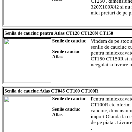
CT250 , dimensiu
320X100X42 si nu 
mici preturi de pe pi
Senila de cauciuc pentru Atlas CT120 CT120N CT150
Senile de cauciuc
Vindem de pe stoc s
senile de cauciuc cu
Senile cauciuc
pentru miniexcav
Atlas
CT150 CT150R si nu
neegalat si livrare i
Senila de cauciuc Atlas CT045 CT100 CT100R
Senile de cauciuc
Pentru miniexcava
CT100R etc oferim 
Senile cauciuc
cauciuc, dimensiuni 
Atlas
import Olanda la ce
de pe piata . Livrare
.