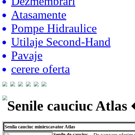
Dezmembrari
Atasamente
Pompe Hidraulice
Utilaje Second-Hand
Pavaje
cerere oferta
Senile cauciuc Atlas
Senila cauciuc miniexcavator Atlas
Senile de cauciuc
De vanzare oferim 