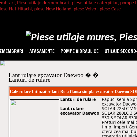
ZMEMBRARI
ATASAMENTE
POMPE HIDRAULICE
UTILAJE SECOND
Lant rulare excavator Daewoo � �
Lanturi de rulare
Cale rulare Intinzator lant Rola flansa simpla excavator Daewo
Lanturi de rulare
Papuci senila Sp
excavator Daewo
Lant rulare
SOLAR 225LC-V S
excavator Daewoo
SOLAR 280LC 3 S
330 3 SOLAR 330
Preturi cele mai 
timp. Import Germ
ofera cea mai bun
reparatia utilaj