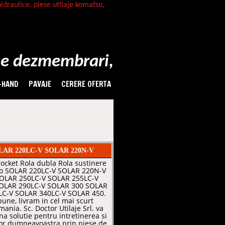
-HAND
PAVAJE
CERERE OFERTA
o SOLAR 220LC-V SOLAR 220N-V
rocket Rola dubla Rola sustinere
o SOLAR 220LC-V SOLAR 220N-V
OLAR 250LC-V SOLAR 255LC-V
OLAR 290LC-V SOLAR 300 SOLAR
LC-V SOLAR 340LC-V SOLAR 450.
bune, livram in cel mai scurt
ania. Sc. Doctor Utilaje Srl. va
a solutie pentru intretinerea si
elor dumneavoastra prin piese de