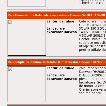
schimb de o calita
Rola flansa simpla Rola rulare excavatoare Daewoo S400LC 3 S400
Lanturi de rulare
Cale rulare Intin
rulare excavato
Lant rulare
SOLAR 130-3 SO
excavator Daewoo
140-5 SOLAR 170
V SOLAR 200LC S
Doctor Utilaje Srl
satisface necesi
utilaje de constr
pentru utilaje de
Rola simpla Cale rulare Intinzator lant excavator Daewoo DH200
Lanturi de rulare
Zale imperechere
Daewoo DH200LC
Lant rulare
DH280 DH280LC 
excavator Daewoo
piese din stoc sa
lucratoare. Sc. Do
de motor la cele 
Oferim spre vanz
schimb pentru uti