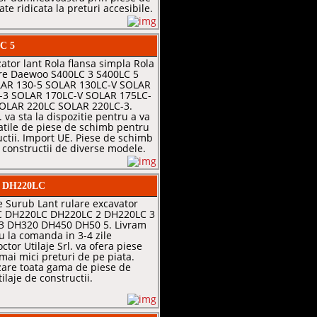
te ridicata la preturi accesibile.
LC 5
zator lant Rola flansa simpla Rola
are Daewoo S400LC 3 S400LC 5
LAR 130-5 SOLAR 130LC-V SOLAR
-3 SOLAR 170LC-V SOLAR 175LC-
OLAR 220LC SOLAR 220LC-3.
. va sta la dispozitie pentru a va
tatile de piese de schimb pentru
uctii. Import UE. Piese de schimb
 constructii de diverse modele.
LC DH220LC
 Surub Lant rulare excavator
 DH220LC DH220LC 2 DH220LC 3
3 DH320 DH450 DH50 5. Livram
u la comanda in 3-4 zile
ctor Utilaje Srl. va ofera piese
mai mici preturi de pe piata.
are toata gama de piese de
laje de constructii.