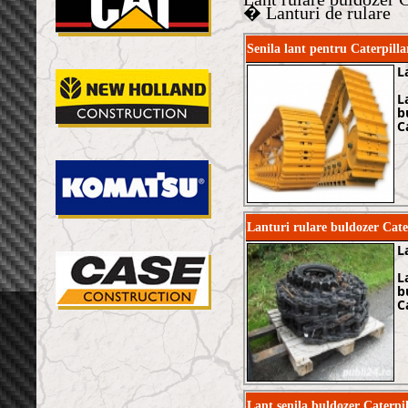
� Lanturi de rulare
Senila lant pentru Caterp
L
L
b
C
Lanturi rulare buldozer Cate
L
L
b
C
Lant senila buldozer Cater