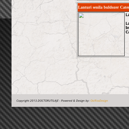
Lanturi senila buldozer Cat
L
L
b
C
Copyright 2013.DOCTORUTILAJE - Powered & Design by:
OsiRissDesign