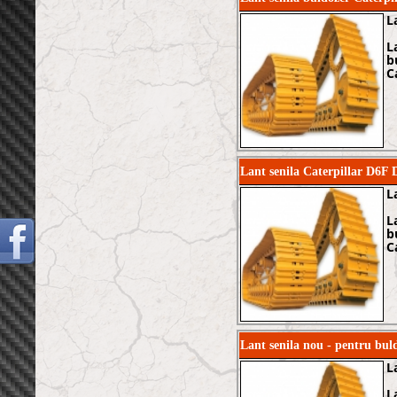
L
L
b
C
Lant senila Caterpillar D
L
L
b
C
Lant senila nou - pentru b
L
L