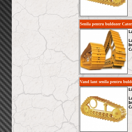
Senila pentru buldozer Cater
L
L
b
C
Vand lant senila pentru buld
L
L
b
C