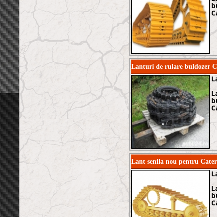
b
C
Lanturi de rulare buldozer 
L
L
b
C
Lant senila nou pentru Ca
L
L
b
C