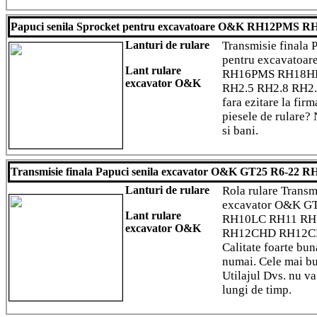
Papuci senila Sprocket pentru excavatoare O&K RH12PMS
Lanturi de rulare
Transmisie finala 
pentru excavato
Lant rulare
RH16PMS RH18HD
excavator O&K
RH2.5 RH2.8 RH2.
fara ezitare la fir
piesele de rulare?
si bani.
Transmisie finala Papuci senila excavator O&K GT25 R6-2
Lanturi de rulare
Rola rulare Transmi
excavator O&K G
Lant rulare
RH10LC RH11 RH
excavator O&K
RH12CHD RH12C
Calitate foarte bu
numai. Cele mai bu
Utilajul Dvs. nu va
lungi de timp.