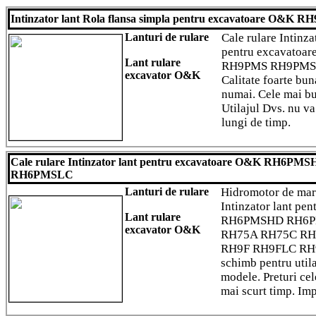
Intinzator lant Rola flansa simpla pentru excavatoare O
Lanturi de rulare
Cale rulare Intinza
pentru excavato
Lant rulare
RH9PMS RH9PMSL
excavator O&K
Calitate foarte bu
numai. Cele mai bu
Utilajul Dvs. nu va
lungi de timp.
Cale rulare Intinzator lant pentru excavatoare O&K RH6
RH6PMSLC
Lanturi de rulare
Hidromotor de mars
Intinzator lant pe
Lant rulare
RH6PMSHD RH6P
excavator O&K
RH75A RH75C RH
RH9F RH9FLC RH9G
schimb pentru utila
modele. Preturi cel
mai scurt timp. Im