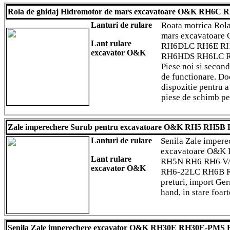
Rola de ghidaj Hidromotor de mars excavatoare O&K RH
Lanturi de rulare
Roata motrica Rol
mars excavatoar
Lant rulare
RH6DLC RH6E R
excavator O&K
RH6HDS RH6LC 
Piese noi si second
de functionare. Doc
dispozitie pentru a
piese de schimb pen
Zale imperechere Surub pentru excavatoare O&K RH5 RH
Lanturi de rulare
Senila Zale impere
excavatoare O&
Lant rulare
RH5N RH6 RH6 V
excavator O&K
RH6-22LC RH6B R
preturi, import Ger
hand, in stare foar
Senila Zale imperechere excavator O&K RH30E RH30E-PMS