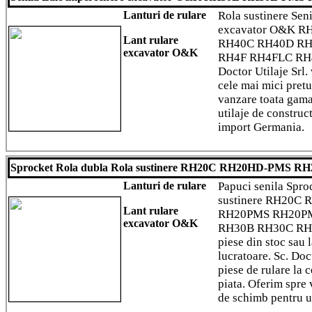
Lanturi de rulare
Rola sustinere Sen
excavator O&K 
Lant rulare
RH40C RH40D RH
excavator O&K
RH4F RH4FLC RH
Doctor Utilaje Srl. 
cele mai mici pretu
vanzare toata gama
utilaje de construc
import Germania.
Sprocket Rola dubla Rola sustinere RH20C RH20HD-PMS R
Lanturi de rulare
Papuci senila Spro
sustinere RH20C
Lant rulare
RH20PMS RH20P
excavator O&K
RH30B RH30C RH
piese din stoc sau 
lucratoare. Sc. Doct
piese de rulare la 
piata. Oferim spre
de schimb pentru ut