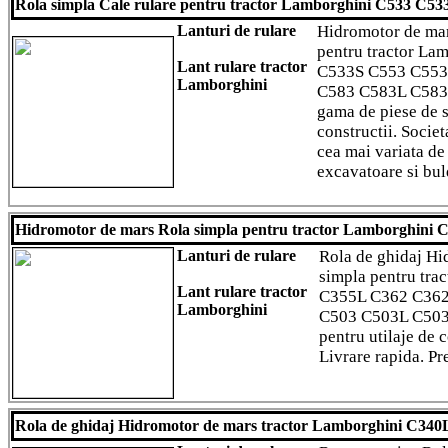
Rola simpla Cale rulare pentru tractor Lamborghini C533 C5
Lanturi de rulare
Hidromotor de mar
pentru tractor L
Lant rulare tractor
C533S C553 C553
Lamborghini
C583 C583L C583S
gama de piese de s
constructii. Socie
cea mai variata de
excavatoare si bu
Hidromotor de mars Rola simpla pentru tractor Lamborghini
Lanturi de rulare
Rola de ghidaj Hi
simpla pentru tra
Lant rulare tractor
C355L C362 C362
Lamborghini
C503 C503L C503L
pentru utilaje de c
Livrare rapida. Pr
Rola de ghidaj Hidromotor de mars tractor Lamborghini C34