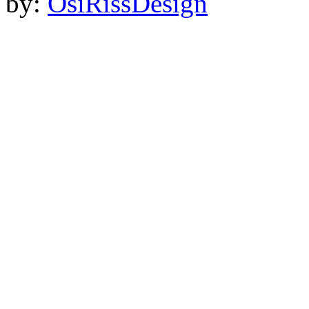
by:
OsiRissDesign