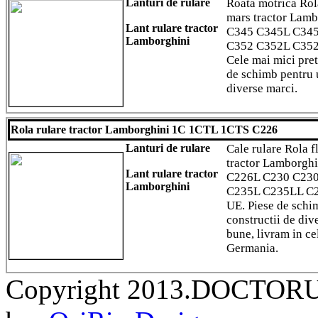
Lanturi de rulare
Roata motrica Rol
mars tractor Lam
Lant rulare tractor
C345 C345L C34
Lamborghini
C352 C352L C352
Cele mai mici pret
de schimb pentru u
diverse marci.
Rola rulare tractor Lamborghini 1C 1CTL 1CTS C226
Lanturi de rulare
Cale rulare Rola f
tractor Lamborgh
Lant rulare tractor
C226L C230 C23
Lamborghini
C235L C235LL C2
UE. Piese de schim
constructii de div
bune, livram in ce
Germania.
Copyright 2013.DOCTORU