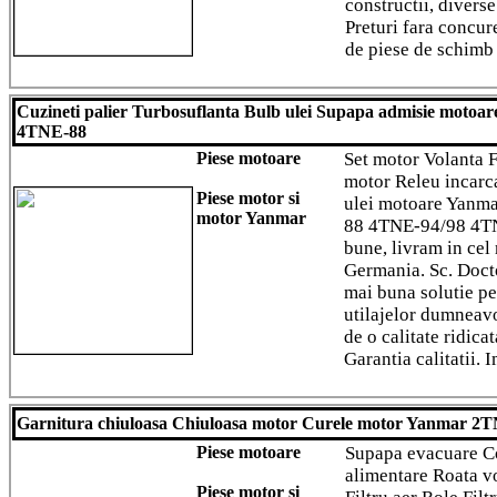
constructii, diverse
Preturi fara concu
de piese de schimb 
Cuzineti palier Turbosuflanta Bulb ulei Supapa admisie mot
4TNE-88
Piese motoare
Set motor Volanta Fi
motor Releu incarca
Piese motor si
ulei motoare Yan
motor Yanmar
88 4TNE-94/98 4TN
bune, livram in cel
Germania. Sc. Docto
mai buna solutie pen
utilajelor dumneav
de o calitate ridicat
Garantia calitatii. 
Garnitura chiuloasa Chiuloasa motor Curele motor Yanmar 
Piese motoare
Supapa evacuare C
alimentare Roata v
Piese motor si