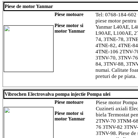
Piese de motor Yanmar
Piese motoare
Tel: 0768-184-602 
piese motor pentru 
Piese motor si
Yanmar L40AE, L4
motor Yanmar
L90AE, L100AE, 2
74, 3TNE-78, 3TNE
4TNE-82, 4TNE-84
4TNE-106 2TNV-7
3TNV-70, 3TNV-76
84, 3TNV-88, 3TNV
numai. Calitate foa
preturi de pe piata.
Vibrochen Electrovalva pompa injectie Pompa ulei
Piese motoare
Piese motor Pompa
Cuzineti axiali Ele
Piese motor si
biela Termostat pe
motor Yanmar
2TNV-70 3TNM-68
76 3TNV-82 3TNV
3TNV-98. Piese de 