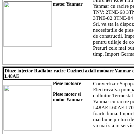
Filtru aer Role Filt
motor Yanmar
Yanmar cu racire p
TNV: 2TNE-68 3T
3TNE-82 3TNE-84 3
Srl. va sta la dispo
necesitatile de pie
de constructii. Imp
pentru utilaje de c
Preturi cele mai bu
timp. Import Germa
Diuze injector Radiator racire Cuzineti axiali motoare Yanmar
L48AE
Piese motoare
Convertizor Supap
Electrovalva pompa
Piese motor si
culbutor Termostat
motor Yanmar
Yanmar cu racire p
L48AE L60AE L70A
foarte buna. Impor
mai bune preturi de
va mai sta in servi