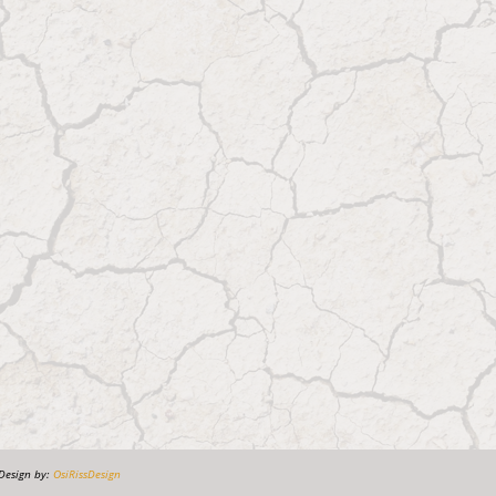
Design by:
OsiRissDesign