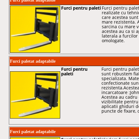
Furci paletat adaptabile
Furci pentru paleti
Furci pentru palet
realizate cu tehni
care acestea sunt
mare rezistenta. 
sarcina cu mare vi
acestea au ca si a
laterala a furcilo
omologate.
Furci paletat adaptabile
Furci pentru
Furci pentru palet
paleti
sunt robustem fiab
specializata. Mate
confectionate sun
rezistenta.Acestea
incarcatoare :Joh
Acestea au cadru 
vizibilitate pentr
aplicatii ghiduri d
puncte de fixare,
Furci paletat adaptabile