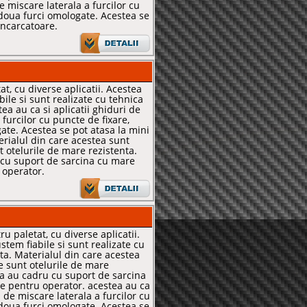
de miscare laterala a furcilor cu
 doua furci omologate. Acestea se
incarcatoare.
at, cu diverse aplicatii. Acestea
ile si sunt realizate cu tehnica
tea au ca si aplicatii ghiduri de
 furcilor cu puncte de fixare,
ate. Acestea se pot atasa la mini
erialul din care acestea sunt
 otelurile de mare rezistenta.
cu suport de sarcina cu mare
u operator.
u paletat, cu diverse aplicatii.
tem fiabile si sunt realizate cu
ta. Materialul din care acestea
e sunt otelurile de mare
ea au cadru cu suport de sarcina
te pentru operator. acestea au ca
i de miscare laterala a furcilor cu
 doua furci omologate. Acestea se