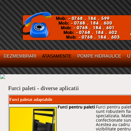
DEZMEMBRARI
ATASAMENTE
POMPE HIDRAULICE
U
Furci paleti - diverse aplicatii
Furci paletat adaptabile
Furci pentru paleti
Furci pentru palet
sunt robustem fiab
specializata. Mate
confectionate sunt
Acestea au cadru 
vizibilitate pentr