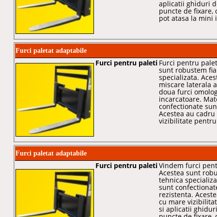
aplicatii ghiduri 
puncte de fixare,
pot atasa la mini 
Furci paletat adaptabile
Furci pentru paleti
Furci pentru palet
sunt robustem fiab
specializata. Aces
miscare laterala a
doua furci omolog
incarcatoare. Mat
confectionate sunt
Acestea au cadru 
vizibilitate pentr
Furci paletat adaptabile
Furci pentru paleti
Vindem furci pentr
Acestea sunt robus
tehnica specializa
sunt confectionat
rezistenta. Acest
cu mare vizibilita
si aplicatii ghidur
puncte de fixare,