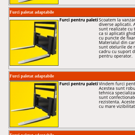
Furci paletat adaptabile
Furci pentru paleti
Scoatem la vanzar
diverse aplicatii.
sunt realizate cu 
ca si aplicatii ghi
cu puncte de fixa
Materialul din ca
sunt otelurile de
cadru cu suport de
pentru operator.
Furci paletat adaptabile
Furci pentru paleti
Vindem furci pentr
Acestea sunt robus
tehnica specializa
sunt confectionat
rezistenta. Acest
cu mare vizibilita