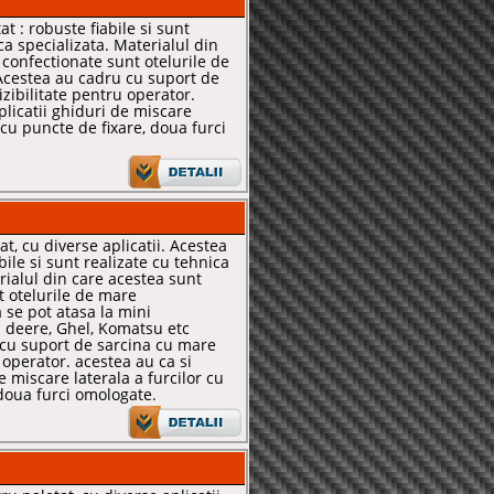
at : robuste fiabile si sunt
ca specializata. Materialul din
 confectionate sunt otelurile de
Acestea au cadru cu suport de
zibilitate pentru operator.
plicatii ghiduri de miscare
r cu puncte de fixare, doua furci
at, cu diverse aplicatii. Acestea
ile si sunt realizate cu tehnica
rialul din care acestea sunt
t otelurile de mare
 se pot atasa la mini
n deere, Ghel, Komatsu etc
cu suport de sarcina cu mare
u operator. acestea au ca si
e miscare laterala a furcilor cu
 doua furci omologate.