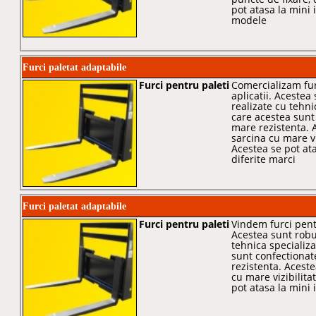
pot atasa la mini 
modele
Furci paletat adaptabile
Furci pentru paleti
Comercializam fur
aplicatii. Acestea
realizate cu tehni
care acestea sunt
mare rezistenta. 
sarcina cu mare vi
Acestea se pot at
diferite marci
Furci paletat adaptabile
Furci pentru paleti
Vindem furci pentr
Acestea sunt robus
tehnica specializa
sunt confectionat
rezistenta. Acest
cu mare vizibilita
pot atasa la mini 