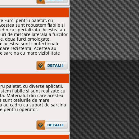
e Furci pentru paletat, cu
 Acestea sunt robustem fiabile si
tehnica specializata. Acestea au
duri de miscare laterala a furcilor
re, doua furci omologate.
re acestea sunt confectionate
 mare rezistenta. Acestea au
 sarcina cu mare vizibilitate
u paletat, cu diverse aplicatii.
tem fiabile si sunt realizate cu
ta. Materialul din care acestea
e sunt otelurile de mare
ea au cadru cu suport de sarcina
te pentru operator.