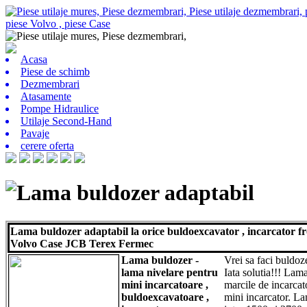
Acasa
Piese de schimb
Dezmembrari
Atasamente
Pompe Hidraulice
Utilaje Second-Hand
Pavaje
cerere oferta
Lama buldozer adaptabil
Lama buldozer adaptabil la orice buldoexcavator , incarcator f
Volvo Case JCB Terex Fermec
Lama buldozer -
Vrei sa faci buldoze
lama nivelare pentru
Iata solutia!!! Lam
mini incarcatoare ,
marcile de incarcat
buldoexcavatoare ,
mini incarcator. L