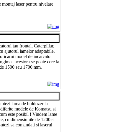
 montaj laser pentru nivelare
catorul tau frontal, Caterpillar,
cu ajutorul lamelor adaptabile.
oricarui model de incarcator
Lungimea acestora se poate cere la
i de 1500 sau 1700 mm.
daptezi lama de buldozer la
e diferite modele de Komatsu si
acum este posibil ! Vindem lame
le, cu dimensiunile de 1200 si
tezi sa comandati si laserul