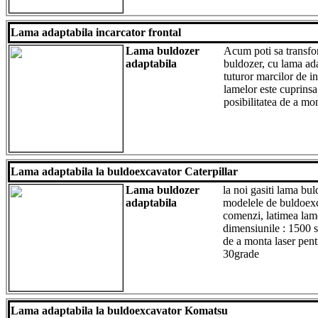
Lama adaptabila incarcator frontal
Lama buldozer
Acum poti sa transfor
adaptabila
buldozer, cu lama ada
tuturor marcilor de i
lamelor este cuprins
posibilitatea de a mon
Lama adaptabila la buldoexcavator Caterpillar
Lama buldozer
la noi gasiti lama bul
adaptabila
modelele de buldoexca
comenzi, latimea lame
dimensiunile : 1500 s
de a monta laser pentr
30grade
Lama adaptabila la buldoexcavator Komatsu