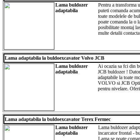
Lama buldozer
Pentru a transforma 
adaptabila
puteti comanda acum
toate modelele de b
poate comanda la o l
posibilitate montaj la
multe detalii contacta
Lama adaptabila la buldoexcavator Volvo JCB
Lama buldozer
Ai ocazia sa fci din 
adaptabila
JCB buldozer ! Dator
adaptabile la toate m
VOLVO si JCB Option
pentru nivelare. Ofer
Lama adaptabila la buldoexcavator Terex Fermec
Lama buldozer
Lama buldozer adaptab
adaptabila
incarcator frontal - b
Lama se poate comand