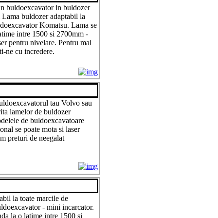
un buldoexcavator in buldozer
 Lama buldozer adaptabil la
uldoexcavator Komatsu. Lama se
atime intre 1500 si 2700mm -
ser pentru nivelare. Pentru mai
ti-ne cu incredere.
buldoexcavatorul tau Volvo sau
ita lamelor de buldozer
odelele de buldoexcavatoare
al se poate mota si laser
im preturi de neegalat
il la toate marcile de
uldoexcavator - mini incarcator.
a la o latime intre 1500 si