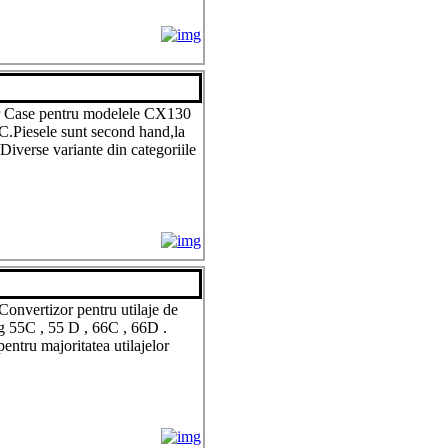
r Case pentru modelele CX130
iesele sunt second hand,la
Diverse variante din categoriile
onvertizor pentru utilaje de
g 55C , 55 D , 66C , 66D .
pentru majoritatea utilajelor