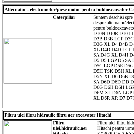
Alternator - electromotor/piese motor pentru buldoexcavator Ca
Caterpillar
Suntem deschisi spre i
despre alternator/elec
pentru buldoexcavator
D10N D10R D10T 
D3B D3B LGP D3C
D3G XL D4 D4B D
XL D4D D4D LGP 
SA D4G XL D4H D
D5 D5 LGP D5 SA
D5C LGP D5E D5G
D5H TSK D5H XL 
D5N XL D6 D6B D
SA D6D D6D DD D
D6G D6H D6H LGP
D6M XL D6N LGP 
XL D6R XR D7 D7
Filtru ulei filtru hidraulic filtru aer excavator Hitachi
Filtru
Filtru ulei,filtru hi
ulei,hidraulic,aer
Hitachi pentru ur
Hitachi
EX300LCH 3 EX3