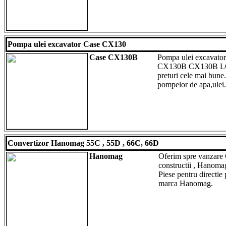
Pompa ulei excavator Case CX130
Case CX130B
Pompa ulei excavato
CX130B CX130B LC.P
preturi cele mai bune.
pompelor de apa,ulei.
Convertizor Hanomag 55C , 55D , 66C, 66D
Hanomag
Oferim spre vanzare C
constructii , Hanoma
Piese pentru directie 
marca Hanomag.