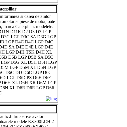
terpillar
nformarea si darea detaliilor
tromotor si piese de motor,toate
, marca Caterpillar, modelele:
D11N D11R D2 D3 D3 LGP
 D3C LGP D3C SA D3G LGP
4B LGP D4C D4C LGP D4C
D4D SA D4E D4E LGP D4E
4H LGP D4H TSK D4H XL
 D5B D5B LGP D5B SA D5C
 LGP D5G XL D5H D5H LGP
D5M LGP D5M XL D5N LGP
6C D6C DD D6C LGP D6C
6D LGP D6D PS D6E D6F
 D6H XL D6H XR D6M LGP
D6N XL D6R D6R LGP D6R
C
draulic,filtru aer excavator
matoarele modele EX300LCH 2
10H 3C EX3500 EX400 1