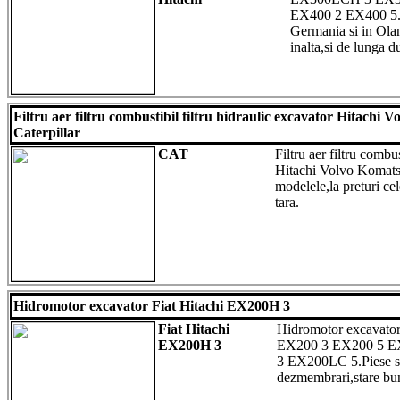
EX400 2 EX400 5.
Germania si in Olan
inalta,si de lunga d
Filtru aer filtru combustibil filtru hidraulic excavator Hitachi
Caterpillar
CAT
Filtru aer filtru combus
Hitachi Volvo Komatsu
modelele,la preturi ce
tara.
Hidromotor excavator Fiat Hitachi EX200H 3
Fiat Hitachi
Hidromotor excavato
EX200H 3
EX200 3 EX200 5 
3 EX200LC 5.Piese s
dezmembrari,stare bun