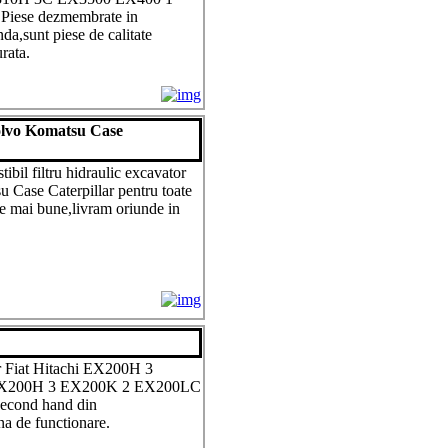
Piese dezmembrate in
da,sunt piese de calitate
urata.
 Volvo Komatsu Case
tibil filtru hidraulic excavator
 Case Caterpillar pentru toate
le mai bune,livram oriunde in
r Fiat Hitachi EX200H 3
EX200H 3 EX200K 2 EX200LC
econd hand din
a de functionare.