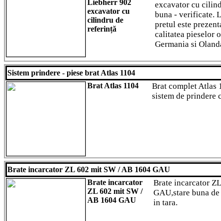
Liebherr 902
excavator cu cilind
excavator cu
buna - verificate. L
cilindru de
pretul este prezent
referință
calitatea pieselor 
Germania si Oland
Sistem prindere - piese brat Atlas 1104
Brat Atlas 1104
Brat complet Atlas 
sistem de prindere 
Brate incarcator ZL 602 mit SW / AB 1604 GAU
Brate incarcator
Brate incarcator Z
ZL 602 mit SW /
GAU,stare buna de 
AB 1604 GAU
in tara.