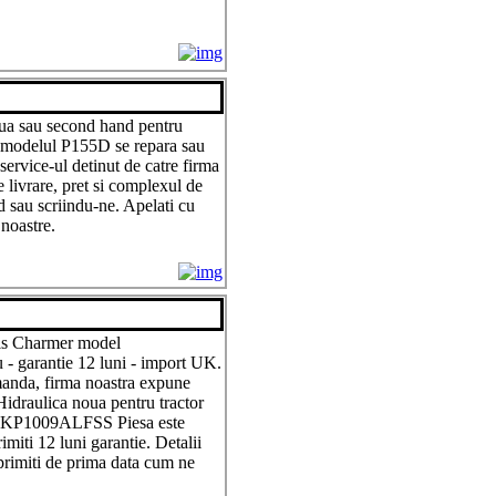
ua sau second hand pentru
r modelul P155D se repara sau
service-ul detinut de catre firma
e livrare, pret si complexul de
nd sau scriindu-ne. Apelati cu
 noastre.
lis Charmer model
 garantie 12 luni - import UK.
manda, firma noastra expune
idraulica noua pentru tractor
l KP1009ALFSS Piesa este
imiti 12 luni garantie. Detalii
 primiti de prima data cum ne