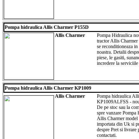
Pompa hidraulica Allis Charmer P155D
Allis Charmer
Pompa Hidraulica no
tractor Allis Charme
se reconditioneaza in 
noastra. Detalii despr
piese, le gasiti, suna
incredere la serviciile
Pompa hidraulica Allis Charmer KP1009
Allis Charmer
Pompa hidraulica Al
KP1009ALFSS - nou -
De pe stoc sau la co
spre vanzare Pompa H
Allis Charmer mode
importata din Uk si pr
despre Pret si livrare
contactati.