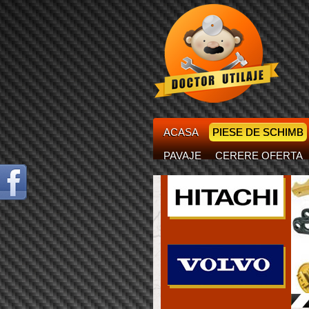
ACASA
PIESE DE SCHIMB
PAVAJE
CERERE OFERTA