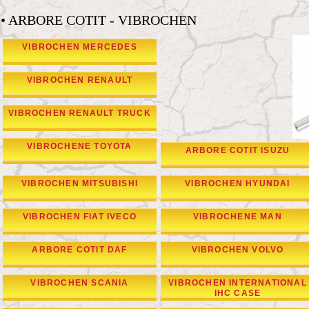
• ARBORE COTIT - VIBROCHEN
VIBROCHEN MERCEDES
VIBROCHEN RENAULT
VIBROCHEN RENAULT TRUCK
VIBROCHENE TOYOTA
ARBORE COTIT ISUZU
VIBROCHEN MITSUBISHI
VIBROCHEN HYUNDAI
VIBROCHEN FIAT IVECO
VIBROCHENE MAN
ARBORE COTIT DAF
VIBROCHEN VOLVO
VIBROCHEN SCANIA
VIBROCHEN INTERNATIONAL
IHC CASE