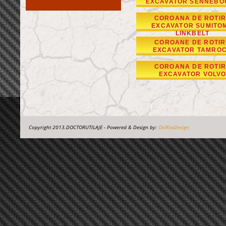
EXCAVATOR SENNEBO
COROANA DE ROTI
EXCAVATOR SUMITO
LINKBELT
COROANE DE ROTIR
EXCAVATOR TAMRO
COROANA DE ROTI
EXCAVATOR VOLV
Copyright 2013.DOCTORUTILAJE - Powered & Design by:
OsiRissDesign