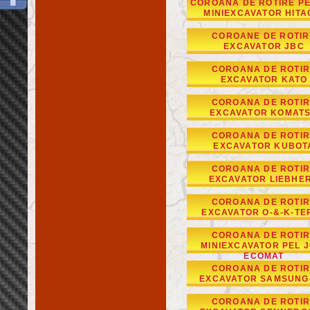
COROANA DE ROTIRE P
MINIEXCAVATOR HITA
COROANE DE ROTIR
EXCAVATOR JBC
COROANA DE ROTI
EXCAVATOR KATO
COROANA DE ROTI
EXCAVATOR KOMAT
COROANA DE ROTI
EXCAVATOR KUBOT
COROANA DE ROTI
EXCAVATOR LIEBHE
COROANA DE ROTI
EXCAVATOR O-&-K-TE
COROANA DE ROTI
MINIEXCAVATOR PEL J
ECOMAT
COROANA DE ROTI
EXCAVATOR SAMSUNG-
COROANA DE ROTI