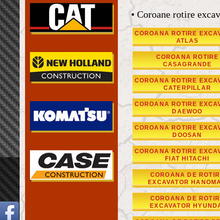
• Coroane rotire exca
COROANA ROTIRE EXCA
ATLAS
COROANA ROTIRE
CASAGRANDE
COROANA ROTIRE EXCA
CATERPILLAR
COROANA ROTIRE EXCA
DAEWOO
COROANA ROTIRE EXCA
DOOSAN
COROANA ROTIRE EXCA
FIAT HITACHI
COROANA DE ROTI
EXCAVATOR HANOM
COROANA DE ROTI
EXCAVATOR HYUND