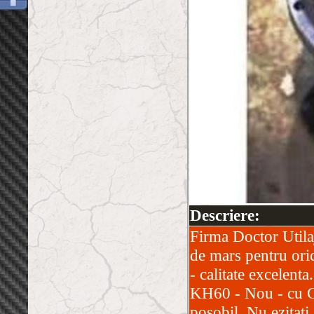
Descriere:
Firma Doctor Utilaj
de mars pentru ori
- calitate excelen
KH60 - Nou - cu Ga
posobil. Nu ezitati 