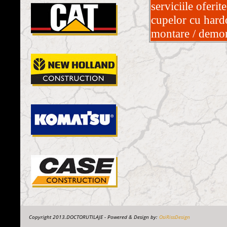
serviciile ofer
cupelor cu hard
montare / demon
Copyright 2013.DOCTORUTILAJE - Powered & Design by:
OsiRissDesign