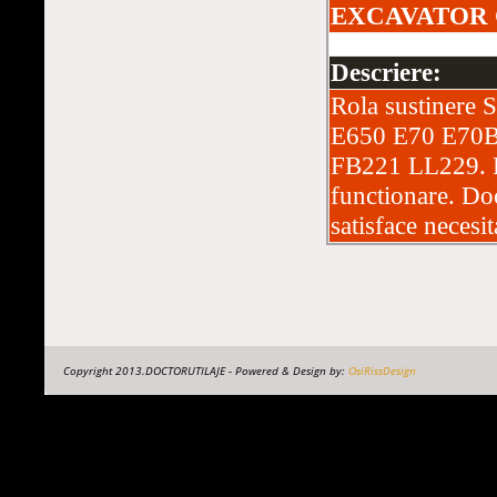
EXCAVATOR C
Descriere:
Rola sustinere 
E650 E70 E70
FB221 LL229. Pi
functionare. Doc
satisface necesit
Copyright 2013.DOCTORUTILAJE - Powered & Design by:
OsiRissDesign