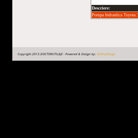
Descriere:
Pompa hidraulica Toyot
Copyright 2013.DOCTORUTILAJE - Powered & Design by:
OsiRissDesign